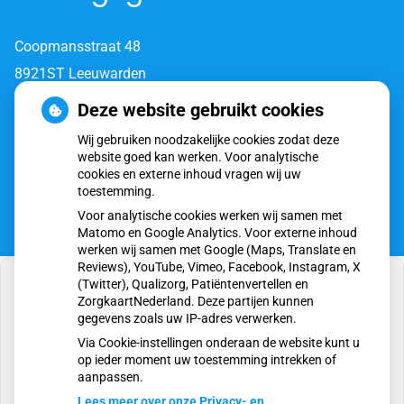
Coopmansstraat 48
8921ST Leeuwarden
Deze website gebruikt cookies
Tel:
058-7620 820
Wij gebruiken noodzakelijke cookies zodat deze
E-mail:
assistente@huisartsendealbatros.nl
website goed kan werken. Voor analytische
cookies en externe inhoud vragen wij uw
toestemming.
Voor analytische cookies werken wij samen met
Matomo en Google Analytics. Voor externe inhoud
werken wij samen met Google (Maps, Translate en
Reviews), YouTube, Vimeo, Facebook, Instagram, X
(Twitter), Qualizorg, Patiëntenvertellen en
ZorgkaartNederland. Deze partijen kunnen
gegevens zoals uw IP-adres verwerken.
U heeft geen toestemming gegeven voor
Via Cookie-instellingen onderaan de website kunt u
externe inhoud
die nodig is om dit te zien.
op ieder moment uw toestemming intrekken of
aanpassen.
Cookie-instellingen wijzigen
Lees meer over onze Privacy- en