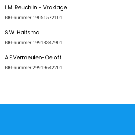
L.M. Reuchlin - Vroklage
BIG-nummer:
19051572101
S.W. Haitsma
BIG-nummer:
19918347901
A.E.Vermeulen-Oeloff
BIG-nummer:
29919642201