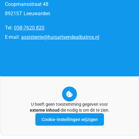
Coopmansstraat 48
8921ST Leeuwarden
Tel:
058-7620 820
E-mail:
assistente@huisartsendealbatros.nl
U heeft geen toestemming gegeven voor
externe inhoud
die nodig is om dit te zien.
Cookie-instellingen wijzigen