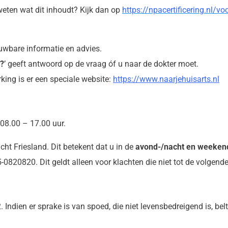
 weten wat dit inhoudt? Kijk dan op
https://npacertificering.nl/vo
uwbare informatie en advies.
r?
’ geeft antwoord op de vraag óf u naar de dokter moet.
ing is er een speciale website:
https://www.naarjehuisarts.nl
08.00 – 17.00 uur.
ht Friesland. Dit betekent dat u in de
avond-/nacht en weeken
-0820820. Dit geldt alleen voor klachten die niet tot de volgen
2. Indien er sprake is van spoed, die niet levensbedreigend is, b