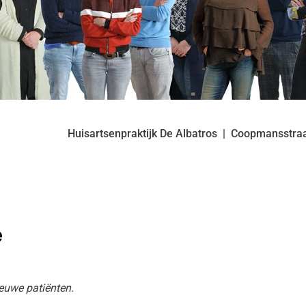
Huisartsenpraktijk De Albatros
Coopmansstra
e
ieuwe patiënten.