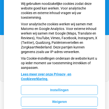
Wij gebruiken noodzakelijke cookies zodat deze
E-mail:
assistente@huisartsendealbatros.nl
website goed kan werken. Voor analytische
cookies en externe inhoud vragen wij uw
toestemming.
Voor analytische cookies werken wij samen met
Matomo en Google Analytics. Voor externe inhoud
werken wij samen met Google (Maps, Translate en
Reviews), YouTube, Vimeo, Facebook, Instagram, X
(Twitter), Qualizorg, Patiëntenvertellen en
ZorgkaartNederland. Deze partijen kunnen
gegevens zoals uw IP-adres verwerken.
U heeft geen toestemming gegeven voor
Via Cookie-instellingen onderaan de website kunt u
externe inhoud
die nodig is om dit te zien.
op ieder moment uw toestemming intrekken of
aanpassen.
Cookie-instellingen wijzigen
Lees meer over onze Privacy- en
Cookieverklaring.
Instellingen
Uw Zorg Online
|
Beheer
Weigeren