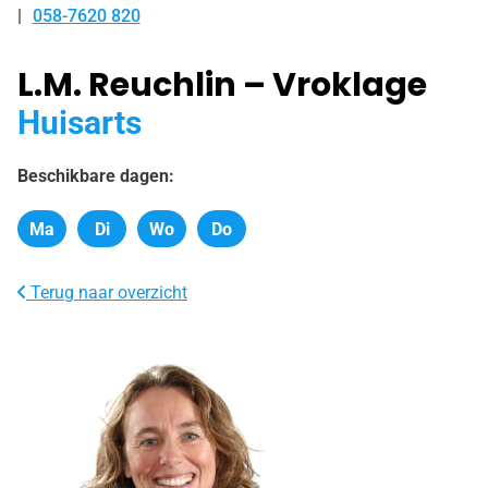
058-7620 820
Tel:
L.M. Reuchlin – Vroklage
Huisarts
Beschikbare dagen:
Ma
Di
Wo
Do
Maandag
Dinsdag
Woensdag
Donderdag
Terug naar overzicht