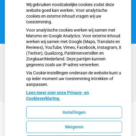
Wij gebruiken noodzakelijke cookies zodat deze
E-mail:
assistente@huisartsendealbatros.nl
website goed kan werken. Voor analytische
cookies en externe inhoud vragen wij uw
toestemming.
Voor analytische cookies werken wij samen met
Matomo en Google Analytics. Voor externe inhoud
werken wij samen met Google (Maps, Translate en
Reviews), YouTube, Vimeo, Facebook, Instagram, X
(Twitter), Qualizorg, Patiëntenvertellen en
ZorgkaartNederland. Deze partijen kunnen
gegevens zoals uw IP-adres verwerken.
U heeft geen toestemming gegeven voor
Via Cookie-instellingen onderaan de website kunt u
externe inhoud
die nodig is om dit te zien.
op ieder moment uw toestemming intrekken of
aanpassen.
Cookie-instellingen wijzigen
Lees meer over onze Privacy- en
Cookieverklaring.
Instellingen
Uw Zorg Online
|
Beheer
Weigeren