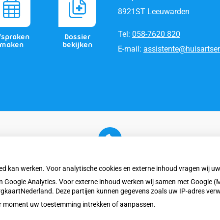
8921ST Leeuwarden
Tel:
058-7620 820
fspraken
Dossier
maken
bekijken
E-mail:
assistente@huisartsen
U heeft geen toestemming gegeven voor
externe inhoud
die nodig is om dit te zien.
oed kan werken. Voor analytische cookies en externe inhoud vragen wij 
Cookie-instellingen wijzigen
 Google Analytics. Voor externe inhoud werken wij samen met Google (M
ZorgkaartNederland. Deze partijen kunnen gegevens zoals uw IP-adres ver
eder moment uw toestemming intrekken of aanpassen.