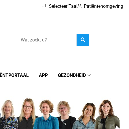
Selecteer Taal
Patiëntenomgeving
Zoeken
IËNTPORTAAL
APP
GEZONDHEID
nformatie
Gezondheid
submenu