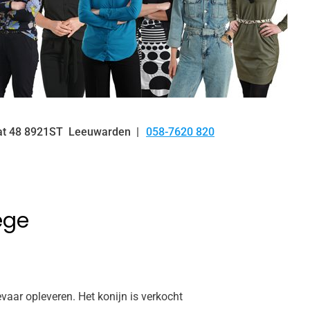
at
48
8921ST
Leeuwarden
058-7620 820
Tel:
ege
ar opleveren. Het konijn is verkocht