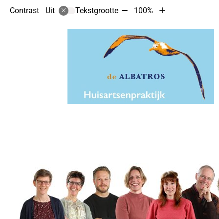
Tekst
Tekst
Contrast
Tekstgrootte
100%
Uit
verkleinen
vergroten
met
met
10%
10%
Hoofdmenu